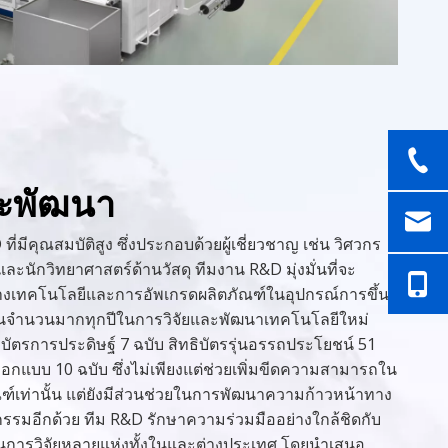
ละพัฒนา
ี่มีคุณสมบัติสูง ซึ่งประกอบด้วยผู้เชี่ยวชาญ เช่น วิศวกร
และนักวิทยาศาสตร์ด้านวัสดุ ทีมงาน R&D มุ่งมั่นที่จะ
างเทคโนโลยีและการอัพเกรดผลิตภัณฑ์ในอุปกรณ์การขึ้น
ทุนจำนวนมากทุกปีในการวิจัยและพัฒนาเทคโนโลยีใหม่
ทธิบัตรการประดิษฐ์ 7 ฉบับ สิทธิบัตรรุ่นอรรถประโยชน์ 51
อกแบบ 10 ฉบับ ซึ่งไม่เพียงแต่ช่วยเพิ่มขีดความสามารถใน
์เท่านั้น แต่ยังมีส่วนช่วยในการพัฒนาความก้าวหน้าทาง
รมอีกด้วย ทีม R&D รักษาความร่วมมืออย่างใกล้ชิดกับ
นการวิจัยหลายแห่งทั้งในและต่างประเทศ โดยนำเสนอ