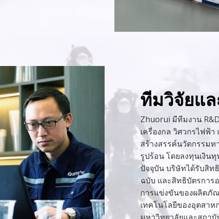
ทีมวิจัยแ
Zhuorui มีทีมงาน R&D ท
เครื่องกล วิศวกรไฟฟ้า 
สร้างสรรค์นวัตกรรมท
รูปร้อน โดยลงทุนเงิน
ปัจจุบัน บริษัทได้รับสิ
ฉบับ และสิทธิบัตรการอ
การแข่งขันของผลิตภัณฑ
เทคโนโลยีของอุตสาหกร
มหาวิทยาลัยและสถาบั