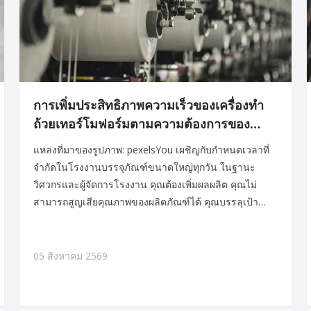
การเพิ่มประสิทธิภาพความเร็วของเครื่องทำ
ถ้วยเทอร์โมฟอร์มตามความต้องการของ
ตลาด
แหล่งที่มาของรูปภาพ: pexelsYou เผชิญกับกำหนดเวลาที่
จำกัดในโรงงานบรรจุภัณฑ์ขนาดใหญ่ทุกวัน ในฐานะ
วิศวกรและผู้จัดการโรงงาน คุณต้องเพิ่มผลผลิต คุณไม่
สามารถสูญเสียคุณภาพของผลิตภัณฑ์ได้ คุณบรรลุเป้า
หมายนี้ด้วยการปรับความเร็วอย่างระมัดระวัง คุณปรับแต่ง
การทำความร้อน การขึ้นรูปแม่พิมพ์ การทำความเย็น และ
การป้อนพลาสติก เทอร์โมฟอร์มยอดนิยม e
05 สิงหาคม 2569