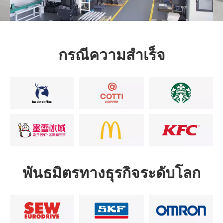
กรณีความสำเร็จ
การฝึกอบรมและการสนับสนุนด้านเทคนิค
ดูเพิ่มเติม >
พันธมิตรทางธุรกิจระดับโลก